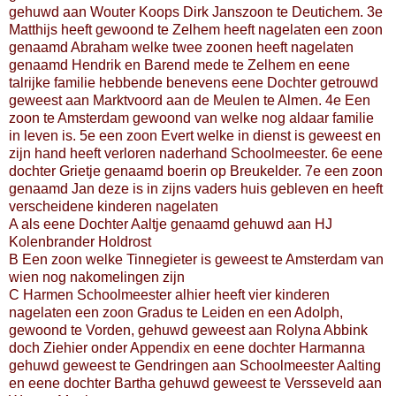
gehuwd aan Wouter Koops Dirk Janszoon te Deutichem. 3e
Matthijs heeft gewoond te Zelhem heeft nagelaten een zoon
genaamd Abraham welke twee zoonen heeft nagelaten
genaamd Hendrik en Barend mede te Zelhem en eene
talrijke familie hebbende benevens eene Dochter getrouwd
geweest aan Marktvoord aan de Meulen te Almen. 4e Een
zoon te Amsterdam gewoond van welke nog aldaar familie
in leven is. 5e een zoon Evert welke in dienst is geweest en
zijn hand heeft verloren naderhand Schoolmeester. 6e eene
dochter Grietje genaamd boerin op Breukelder. 7e een zoon
genaamd Jan deze is in zijns vaders huis gebleven en heeft
verscheidene kinderen nagelaten
A als eene Dochter Aaltje genaamd gehuwd aan HJ
Kolenbrander Holdrost
B Een zoon welke Tinnegieter is geweest te Amsterdam van
wien nog nakomelingen zijn
C Harmen Schoolmeester alhier heeft vier kinderen
nagelaten een zoon Gradus te Leiden en een Adolph,
gewoond te Vorden, gehuwd geweest aan Rolyna Abbink
doch Ziehier onder Appendix en eene dochter Harmanna
gehuwd geweest te Gendringen aan Schoolmeester Aalting
en eene dochter Bartha gehuwd geweest te Versseveld aan