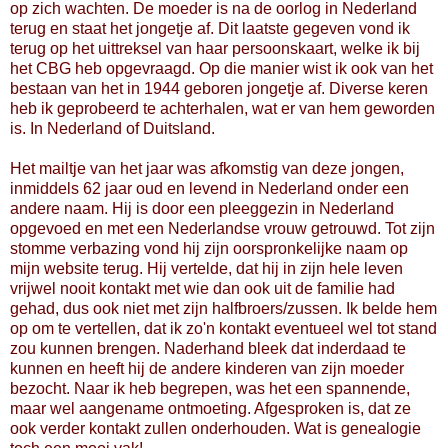
op zich wachten. De moeder is na de oorlog in Nederland
terug en staat het jongetje af. Dit laatste gegeven vond ik
terug op het uittreksel van haar persoonskaart, welke ik bij
het CBG heb opgevraagd. Op die manier wist ik ook van het
bestaan van het in 1944 geboren jongetje af. Diverse keren
heb ik geprobeerd te achterhalen, wat er van hem geworden
is. In Nederland of Duitsland.
Het mailtje van het jaar was afkomstig van deze jongen,
inmiddels 62 jaar oud en levend in Nederland onder een
andere naam. Hij is door een pleeggezin in Nederland
opgevoed en met een Nederlandse vrouw getrouwd. Tot zijn
stomme verbazing vond hij zijn oorspronkelijke naam op
mijn website terug. Hij vertelde, dat hij in zijn hele leven
vrijwel nooit kontakt met wie dan ook uit de familie had
gehad, dus ook niet met zijn halfbroers/zussen. Ik belde hem
op om te vertellen, dat ik zo'n kontakt eventueel wel tot stand
zou kunnen brengen. Naderhand bleek dat inderdaad te
kunnen en heeft hij de andere kinderen van zijn moeder
bezocht. Naar ik heb begrepen, was het een spannende,
maar wel aangename ontmoeting. Afgesproken is, dat ze
ook verder kontakt zullen onderhouden.
Wat is genealogie