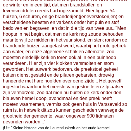
de winter en in een tijd, dat men brandstoffen en
levensmiddelen reeds had ingezameld. Hier liggen 54
huizen, 6 schuren, enige branderijen(jeneverstokerijen) en
verscheidene beesten en varkens onder het puin en stof
bedolven en begraven, en dat in die tijd van twee uur..."Men
hoopte in het begin, dat men de kerk nog zoude behouden,
maar terwijl ze midden in het vuur stond, en sterk rondom de
brandende huizen aangetast werd, waarbij het grote gebrek
aan water, en onze algemene schrik en alternatie, zoo
moesten eindelijk kerk en toren ook al in een puinhoop
veranderen. Hier zijn vier klokken versmolten en stom
geworden. Het uurwerk bedorven, de preekstoel geheel
buiten dienst gesteld en de pilaren gebarsten, droevig
hangende met hare hoofden over eene zijde... Het gewelf
ingestort waardoor het meeste van gestoelte en zitplaatsen
zijn vermorzeld, zoo dat men nu buiten de kerk onder den
blauwen hemel doop, avondmaal en den preek heeft
moeten waarnemen, vermits ook geen huis in Varsseveld zo
ruim is, in hetwelk dit zou kunnen geschieden vanwege de
grootheid der gemeente, waar ongeveer 900 lidmaten
gevonden worden..."
(Uit: "Kleine historie van de Laurentiuskerk en het oude kerspel