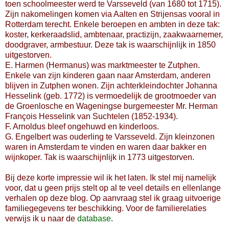
toen schoolmeester werd te Varsseveld (van 1680 tot 1715).
Zijn nakomelingen komen via Aalten en Strijensas vooral in
Rotterdam terecht. Enkele beroepen en ambten in deze tak:
koster, kerkeraadslid, ambtenaar, practizijn, zaakwaarnemer,
doodgraver, armbestuur. Deze tak is waarschijnlijk in 1850
uitgestorven.
E. Harmen (Hermanus) was marktmeester te Zutphen.
Enkele van zijn kinderen gaan naar Amsterdam, anderen
blijven in Zutphen wonen. Zijn achterkleindochter Johanna
Hesselink (geb. 1772) is vermoedelijk de grootmoeder van
de Groenlosche en Wageningse burgemeester Mr. Herman
François Hesselink van Suchtelen (1852-1934).
F. Arnoldus bleef ongehuwd en kinderloos.
G. Engelbert was ouderling te Varsseveld. Zijn kleinzonen
waren in Amsterdam te vinden en waren daar bakker en
wijnkoper. Tak is waarschijnlijk in 1773 uitgestorven.
Bij deze korte impressie wil ik het laten. Ik stel mij namelijk
voor, dat u geen prijs stelt op al te veel details en ellenlange
verhalen op deze blog. Op aanvraag stel ik graag uitvoerige
familiegegevens ter beschikking. Voor de familierelaties
verwijs ik u naar de
database
.