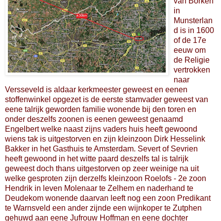
van Borken
in
Munsterlan
d is in 1600
of de 17e
eeuw om
de Religie
vertrokken
naar
Versseveld is aldaar kerkmeester geweest en eenen
stoffenwinkel opgezet is de eerste stamvader geweest van
eene talrijk geworden familie wonende bij den toren en
onder deszelfs zoonen is eenen geweest genaamd
Engelbert welke naast zijns vaders huis heeft gewoond
wiens tak is uitgestorven en zijn kleinzoon Dirk Hesselink
Bakker in het Gasthuis te Amsterdam. Severt of Sevrien
heeft gewoond in het witte paard deszelfs tal is talrijk
geweest doch thans uitgestorven op zeer weinige na uit
welke gesproten zijn derzelfs kleinzoon Roelofs - 2e zoon
Hendrik in leven Molenaar te Zelhem en naderhand te
Deudekom wonende daarvan leeft nog een zoon Predikant
te Warnsveld een ander zijnde een wijnkoper te Zutphen
gehuwd aan eene Jufrouw Hoffman en eene dochter