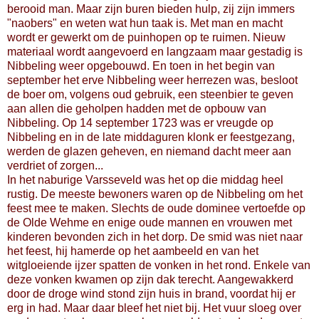
berooid man. Maar zijn buren bieden hulp, zij zijn immers
"naobers" en weten wat hun taak is. Met man en macht
wordt er gewerkt om de puinhopen op te ruimen. Nieuw
materiaal wordt aangevoerd en langzaam maar gestadig is
Nibbeling weer opgebouwd. En toen in het begin van
september het erve Nibbeling weer herrezen was, besloot
de boer om, volgens oud gebruik, een steenbier te geven
aan allen die geholpen hadden met de opbouw van
Nibbeling. Op 14 september 1723 was er vreugde op
Nibbeling en in de late middaguren klonk er feestgezang,
werden de glazen geheven, en niemand dacht meer aan
verdriet of zorgen...
In het naburige Varsseveld was het op die middag heel
rustig. De meeste bewoners waren op de Nibbeling om het
feest mee te maken. Slechts de oude dominee vertoefde op
de Olde Wehme en enige oude mannen en vrouwen met
kinderen bevonden zich in het dorp. De smid was niet naar
het feest, hij hamerde op het aambeeld en van het
witgloeiende ijzer spatten de vonken in het rond. Enkele van
deze vonken kwamen op zijn dak terecht. Aangewakkerd
door de droge wind stond zijn huis in brand, voordat hij er
erg in had. Maar daar bleef het niet bij. Het vuur sloeg over