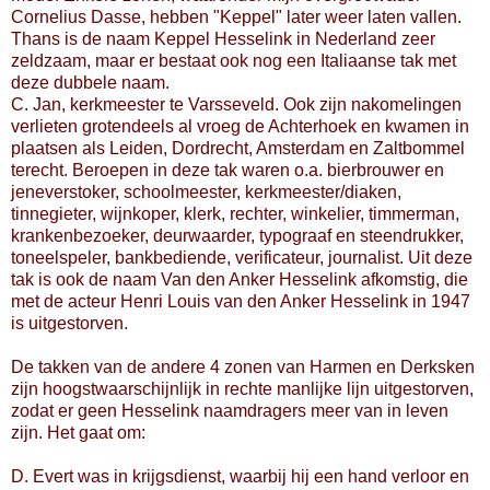
Cornelius Dasse, hebben "Keppel" later weer laten vallen.
Thans is de naam Keppel Hesselink in Nederland zeer
zeldzaam, maar er bestaat ook nog een Italiaanse tak met
deze dubbele naam.
C. Jan, kerkmeester te Varsseveld. Ook zijn nakomelingen
verlieten grotendeels al vroeg de Achterhoek en kwamen in
plaatsen als Leiden, Dordrecht, Amsterdam en Zaltbommel
terecht. Beroepen in deze tak waren o.a. bierbrouwer en
jeneverstoker, schoolmeester, kerkmeester/diaken,
tinnegieter, wijnkoper, klerk, rechter, winkelier, timmerman,
krankenbezoeker, deurwaarder, typograaf en steendrukker,
toneelspeler, bankbediende, verificateur, journalist. Uit deze
tak is ook de naam Van den Anker Hesselink afkomstig, die
met de acteur Henri Louis van den Anker Hesselink in 1947
is uitgestorven.
De takken van de andere 4 zonen van Harmen en Derksken
zijn hoogstwaarschijnlijk in rechte manlijke lijn uitgestorven,
zodat er geen Hesselink naamdragers meer van in leven
zijn. Het gaat om:
D. Evert was in krijgsdienst, waarbij hij een hand verloor en