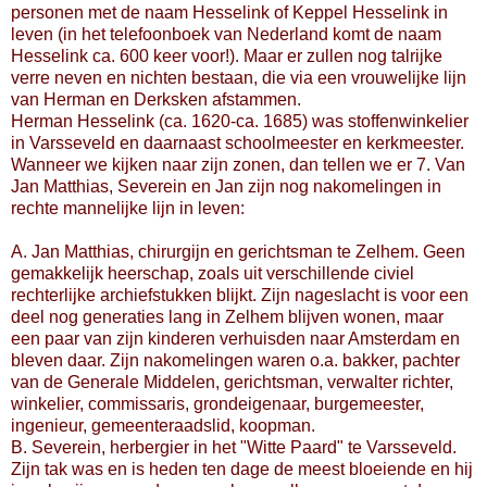
personen met de naam Hesselink of Keppel Hesselink in
leven (in het telefoonboek van Nederland komt de naam
Hesselink ca. 600 keer voor!). Maar er zullen nog talrijke
verre neven en nichten bestaan, die via een vrouwelijke lijn
van Herman en Derksken afstammen.
Herman Hesselink (ca. 1620-ca. 1685) was stoffenwinkelier
in Varsseveld en daarnaast schoolmeester en kerkmeester.
Wanneer we kijken naar zijn zonen, dan tellen we er 7. Van
Jan Matthias, Severein en Jan zijn nog nakomelingen in
rechte mannelijke lijn in leven:
A. Jan Matthias, chirurgijn en gerichtsman te Zelhem. Geen
gemakkelijk heerschap, zoals uit verschillende civiel
rechterlijke archiefstukken blijkt. Zijn nageslacht is voor een
deel nog generaties lang in Zelhem blijven wonen, maar
een paar van zijn kinderen verhuisden naar Amsterdam en
bleven daar. Zijn nakomelingen waren o.a. bakker, pachter
van de Generale Middelen, gerichtsman, verwalter richter,
winkelier, commissaris, grondeigenaar, burgemeester,
ingenieur, gemeenteraadslid, koopman.
B. Severein, herbergier in het "Witte Paard" te Varsseveld.
Zijn tak was en is heden ten dage de meest bloeiende en hij