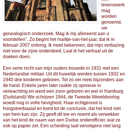
levenswerk
mag
worden
genoemd,
uw
genealogisch onderzoek. Mag ik mij allereerst aan u
voorstellen". Zo begint het mailtje-van-het-jaar, dat ik in
februari 2007 ontving. Ik moet bekennen, dat mijn verbazing
niet voor de zijne onderdeed. Laat ik het verhaal uit de
doeken doen.
Een verre nicht van mijn ouders trouwde in 1931 met een
Nederlandse militair. Uit dit huwelijk werden tussen 1932 en
1940 drie kinderen geboren. Tot zo ver niets bijzonders aan
de hand. Enkele jaren later raakte zij opnieuw in
verwachting en werd een zoon geboren en wel in Hamburg
(Duitsland)! We schrijven 1944, de Tweede Wereldoorlog
woedt nog in volle hevigheid. Haar echtgenoot is
hoogstverbaasd en komt tot de conclusie, dat het kind niet
van hem kan zijn. Zij geeft dit toe en noemt als verwekker
van het kind de naam van een Duitse onderofficier, wat ze
ook op papier zet. Een scheiding laat vervolgens niet lang