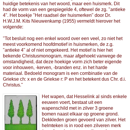
huidige betekenis van het woord, maar een huismerk. Dit
had de vorm van een gespiegelde 4, oftewel de zg. "antieke
4". Het boekje "Het raadsel der huismerken" door Dr.
H.W.J.M. Kits Nieuwenkamp (1955) vermeldt hierover het
volgende:
"Tot besluit nog een enkel woord over een veel, zo niet het
meest voorkomend hoofdmotief in huismerken, de z.g.
"antieke 4" al of niet omgekeerd. Het motief is hier het
bekende Christusmonogram, maar afgehoekt vanwege de
omstandigheid, dat deze hoekige vorm zich beter eigende
voor inhouwen, -kerven, -branden enz. in het harde
materiaal. Bedoeld monogram is een combinatie van de
Griekse ch: x en de Griekse r: P en het betekent dus Chr. d.i.
Christus."
Het wapen, dat Hesselink al sinds enkele
eeuwen voert, bestaat uit een
wapenschild met in zilver 3 groene
bomen naast elkaar op groene grond.
Dekkleden groen gevoerd van zilver. Het
helmteken is in rood een zilveren merk