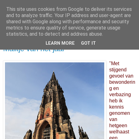
This site uses cookies from Google to deliver its services
and to analyze traffic. Your IP address and user-agent are
shared with Google along with performance and security
metrics to ensure quality of service, generate usage
statistics, and to detect and address abuse.
LEARN MORE
GOT IT
20 november 2007
Mailtje van het jaar
"Met
stijgend
gevoel van
bewonderin
g en
verbazing
heb ik
kennis
genomen
van
hetgeen
welhaast
een