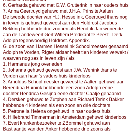
6. Gerharda gehuwd met G.W. Grutterink in haar ouders huis
7. Anna Geertruyd gehuwd met J.H.A. Prins te Aalten
De tweede dochter van H.J. Hesselink, Geertruyd thans nog
in leven is gehuwd geweest aan den Holdrost Jacobus
Bekking hebbende drie zoonen als Hendrik Jan wonende
aan de Landeweert Gert Willem Predikant te Beest - Derk
Adolph tegenwoordig Holdrost. Appendix.
G. de zoon van Harmen Hesselink Schoolmeester genaamd
Adolph te Vorden, Rigter aldaar heeft tien kinderen verwekt /
waarvan nog zes in leven zijn / als
1. Harmanus jong overleden
2. Johanna gehuwd geweest aan J.W. Wenink thans te
Vorden aan haar 's vaders huis kinderloos
3. Arnoldus Schoolmeester geweest te Aalten gehuwd aan
Berendina Huinink hebbende een zoon Adolph eene
dochter Hendrica Gesijna eene dochter Caatje genaamd
4. Dersken gehuwd te Zutphen aan Richard Terink Bakker
hebbende 4 kinderen als een zoon en drie dochters
5. Petronella Helena ongehuwd in haar ouders huis
6. Hillebrand Timmerman in Amsterdam gehuwd kinderloos
7. Evert krankenbezoeker te ZBommel gehuwd aan
Bastiaantje van den Anker hebbende drie zoons als