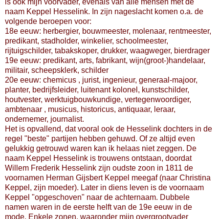
is ook mijn voorvader, evenals van alle mensen met de
naam Keppel Hesselink. In zijn nageslacht komen o.a. de
volgende beroepen voor:
18e eeuw: herbergier, bouwmeester, molenaar, rentmeester,
predikant, stadholder, winkelier, schoolmeester,
rijtuigschilder, tabakskoper, drukker, waagweger, bierdrager
19e eeuw: predikant, arts, fabrikant, wijn(groot-)handelaar,
militair, scheepsklerk, schilder
20e eeuw: chemicus , jurist, ingenieur, generaal-majoor,
planter, bedrijfsleider, luitenant kolonel, kunstschilder,
houtvester, werktuigbouwkundige, vertegenwoordiger,
ambtenaar , musicus, historicus, antiquaar, leraar,
ondernemer, journalist.
Het is opvallend, dat vooral ook de Hesselink dochters in de
regel "beste" partijen hebben gehuwd. Of ze altijd even
gelukkig getrouwd waren kan ik helaas niet zeggen. De
naam Keppel Hesselink is trouwens ontstaan, doordat
Willem Frederik Hesselink zijn oudste zoon in 1811 de
voornamen Herman Gijsbert Keppel meegaf (naar Christina
Keppel, zijn moeder). Later in diens leven is de voornaam
Keppel "opgeschoven" naar de achternaam. Dubbele
namen waren in de eerste helft van de 19e eeuw in de
mode. Enkele zonen, waaronder mijn overgrootvader