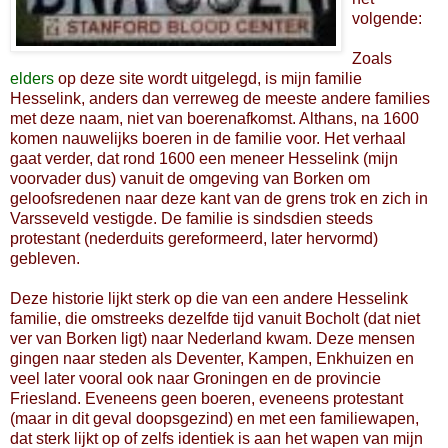
volgende:
Zoals
elders
op deze site wordt uitgelegd, is mijn familie
Hesselink, anders dan verreweg de meeste andere families
met deze naam, niet van boerenafkomst. Althans, na 1600
komen nauwelijks boeren in de familie voor. Het verhaal
gaat verder, dat rond 1600 een meneer Hesselink (mijn
voorvader dus) vanuit de omgeving van Borken om
geloofsredenen naar deze kant van de grens trok en zich in
Varsseveld vestigde. De familie is sindsdien steeds
protestant (nederduits gereformeerd, later hervormd)
gebleven.
Deze historie lijkt sterk op die van een andere Hesselink
familie, die omstreeks dezelfde tijd vanuit Bocholt (dat niet
ver van Borken ligt) naar Nederland kwam. Deze mensen
gingen naar steden als Deventer, Kampen, Enkhuizen en
veel later vooral ook naar Groningen en de provincie
Friesland. Eveneens geen boeren, eveneens protestant
(maar in dit geval doopsgezind) en met een familiewapen,
dat sterk lijkt op of zelfs identiek is aan het wapen van mijn