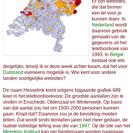
Er zijn websites,
die dat binnen
een tel voor je
kunnen doen. In
Nederland
wordt
daarvoor gebruik
gemaakt van de
gegevens uit het
telefoonboek van
1993. In
België
bestaat ook iets
dergelijks, terwijl ik er deze week achter kwam, dat het voor
Duitsland
eveneens mogelijk is. Wie kent voor andere
landen soortgelijke websites?
De naam Hesselink komt volgens bijgaande grafiek 689
keer in het telefoonboekvoor. De grootste aantallen zijn te
vinden in Enschede, Oldenzaal en Winterswijk. Op basis
van dat aantal zou het om 1500-2000 personen kunnen
gaan. Klopt dat? Daarvoor zou je de bevolking moeten
tellen. Dat wordt sinds tientallen jaren niet meer gedaan, de
laatste volledige telling was die van
1947
. Op de site van het
Meertens Instituut
kan per familienaam worden nagegaan,