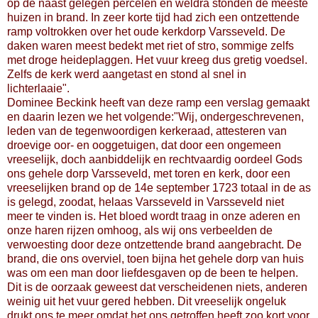
op de naast gelegen percelen en weldra stonden de meeste
huizen in brand. In zeer korte tijd had zich een ontzettende
ramp voltrokken over het oude kerkdorp Varsseveld. De
daken waren meest bedekt met riet of stro, sommige zelfs
met droge heideplaggen. Het vuur kreeg dus gretig voedsel.
Zelfs de kerk werd aangetast en stond al snel in
lichterlaaie".
Dominee Beckink heeft van deze ramp een verslag gemaakt
en daarin lezen we het volgende:"Wij, ondergeschrevenen,
leden van de tegenwoordigen kerkeraad, attesteren van
droevige oor- en ooggetuigen, dat door een ongemeen
vreeselijk, doch aanbiddelijk en rechtvaardig oordeel Gods
ons gehele dorp Varsseveld, met toren en kerk, door een
vreeselijken brand op de 14e september 1723 totaal in de as
is gelegd, zoodat, helaas Varsseveld in Varsseveld niet
meer te vinden is. Het bloed wordt traag in onze aderen en
onze haren rijzen omhoog, als wij ons verbeelden de
verwoesting door deze ontzettende brand aangebracht. De
brand, die ons overviel, toen bijna het gehele dorp van huis
was om een man door liefdesgaven op de been te helpen.
Dit is de oorzaak geweest dat verscheidenen niets, anderen
weinig uit het vuur gered hebben. Dit vreeselijk ongeluk
drukt ons te meer omdat het ons getroffen heeft zoo kort voor