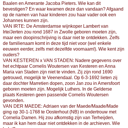
Baalen en Amerante Jacoba Pieters. Wie kan dit
bevestigen? En waar kwamen deze dan vandaan? Afgaand
op de namen van haar kinderen zou haar vader ook een
Johannes kunnen zijn.
VAN IRTE: De Amsterdamse wijnkoper Lambert van
Irte/Jerten zou rond 1687 in Zwolle geboren moeten zijn,
maar een doopinschrijving is daar niet te ontdekken. Zelfs
de familienaam komt in deze tijd niet voor (wel enkele
eeuwen eerder, zelfs met dezelfde voornaam!). Wie kent zijn
ouders?
VAN KESTEREN x VAN STADEN: Nadere gegevens over
het echtpaar Cornelis Woutersen van Kesteren en Anna
Maria van Staden zijn niet te vinden. Zij zijn rond 1690
getrouwd, mogelijk te Veenendaal. Op 6-3-1692 lieten zij
daar dochter Marretien dopen, zoon Jan zou in Amersfoort
geboren moeten zijn. Mogelijk Luthers. In de Gelderse
plaats Kesteren geen passende Cornelis Woutersen
gevonden.
VAN DER MAEDE: Adriaen van der Maede/Maade/Made
ging op 30-1-1768 te Oosterhout (NB) in ondertrouw met
Cornelia Damen. Hij zou afkomstig zijn van Terheijden,
maar ik kan hem daar niet ontdekken in de archieven. Wie