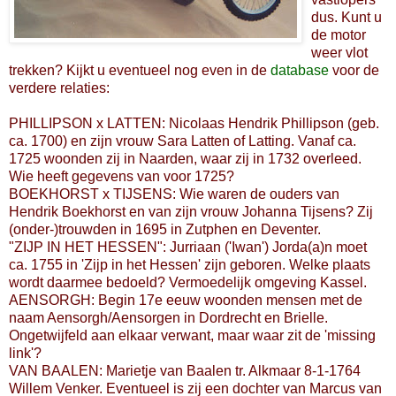
dus. Kunt u
de motor
weer vlot
trekken? Kijkt u eventueel nog even in de
database
voor de
verdere relaties:
PHILLIPSON x LATTEN: Nicolaas Hendrik Phillipson (geb.
ca. 1700) en zijn vrouw Sara Latten of Latting. Vanaf ca.
1725 woonden zij in Naarden, waar zij in 1732 overleed.
Wie heeft gegevens van voor 1725?
BOEKHORST x TIJSENS: Wie waren de ouders van
Hendrik Boekhorst en van zijn vrouw Johanna Tijsens? Zij
(onder-)trouwden in 1695 in Zutphen en Deventer.
"ZIJP IN HET HESSEN": Jurriaan ('Iwan') Jorda(a)n moet
ca. 1755 in 'Zijp in het Hessen' zijn geboren. Welke plaats
wordt daarmee bedoeld? Vermoedelijk omgeving Kassel.
AENSORGH: Begin 17e eeuw woonden mensen met de
naam Aensorgh/Aensorgen in Dordrecht en Brielle.
Ongetwijfeld aan elkaar verwant, maar waar zit de 'missing
link'?
VAN BAALEN: Marietje van Baalen tr. Alkmaar 8-1-1764
Willem Venker. Eventueel is zij een dochter van Marcus van