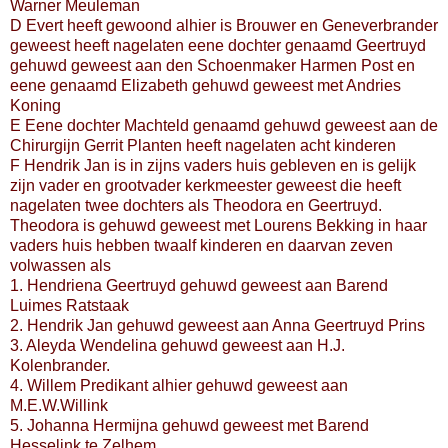
Warner Meuleman
D Evert heeft gewoond alhier is Brouwer en Geneverbrander
geweest heeft nagelaten eene dochter genaamd Geertruyd
gehuwd geweest aan den Schoenmaker Harmen Post en
eene genaamd Elizabeth gehuwd geweest met Andries
Koning
E Eene dochter Machteld genaamd gehuwd geweest aan de
Chirurgijn Gerrit Planten heeft nagelaten acht kinderen
F Hendrik Jan is in zijns vaders huis gebleven en is gelijk
zijn vader en grootvader kerkmeester geweest die heeft
nagelaten twee dochters als Theodora en Geertruyd.
Theodora is gehuwd geweest met Lourens Bekking in haar
vaders huis hebben twaalf kinderen en daarvan zeven
volwassen als
1. Hendriena Geertruyd gehuwd geweest aan Barend
Luimes Ratstaak
2. Hendrik Jan gehuwd geweest aan Anna Geertruyd Prins
3. Aleyda Wendelina gehuwd geweest aan H.J.
Kolenbrander.
4. Willem Predikant alhier gehuwd geweest aan
M.E.W.Willink
5. Johanna Hermijna gehuwd geweest met Barend
Hesselink te Zelhem