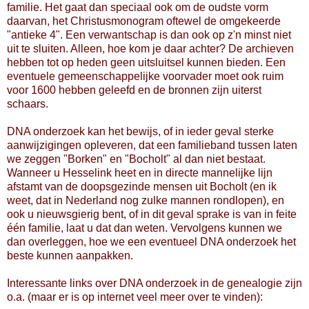
familie. Het gaat dan speciaal ook om de oudste vorm
daarvan, het Christusmonogram oftewel de omgekeerde
"antieke 4". Een verwantschap is dan ook op z'n minst niet
uit te sluiten. Alleen, hoe kom je daar achter? De archieven
hebben tot op heden geen uitsluitsel kunnen bieden. Een
eventuele gemeenschappelijke voorvader moet ook ruim
voor 1600 hebben geleefd en de bronnen zijn uiterst
schaars.
DNA onderzoek kan het bewijs, of in ieder geval sterke
aanwijzigingen opleveren, dat een familieband tussen laten
we zeggen "Borken" en "Bocholt" al dan niet bestaat.
Wanneer u Hesselink heet en in directe mannelijke lijn
afstamt van de doopsgezinde mensen uit Bocholt (en ik
weet, dat in Nederland nog zulke mannen rondlopen), en
ook u nieuwsgierig bent, of in dit geval sprake is van in feite
één familie, laat u dat dan weten. Vervolgens kunnen we
dan overleggen, hoe we een eventueel DNA onderzoek het
beste kunnen aanpakken.
Interessante links over DNA onderzoek in de genealogie zijn
o.a. (maar er is op internet veel meer over te vinden):