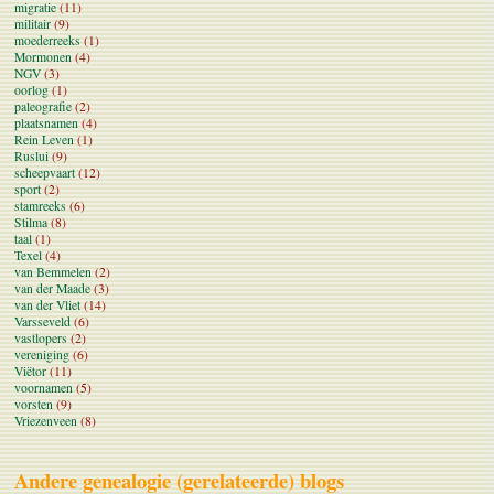
migratie
(11)
militair
(9)
moederreeks
(1)
Mormonen
(4)
NGV
(3)
oorlog
(1)
paleografie
(2)
plaatsnamen
(4)
Rein Leven
(1)
Ruslui
(9)
scheepvaart
(12)
sport
(2)
stamreeks
(6)
Stilma
(8)
taal
(1)
Texel
(4)
van Bemmelen
(2)
van der Maade
(3)
van der Vliet
(14)
Varsseveld
(6)
vastlopers
(2)
vereniging
(6)
Viëtor
(11)
voornamen
(5)
vorsten
(9)
Vriezenveen
(8)
Andere genealogie (gerelateerde) blogs