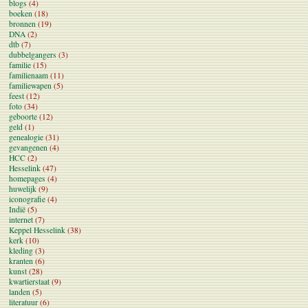
blogs
(4)
boeken
(18)
bronnen
(19)
DNA
(2)
dtb
(7)
dubbelgangers
(3)
familie
(15)
familienaam
(11)
familiewapen
(5)
feest
(12)
foto
(34)
geboorte
(12)
geld
(1)
genealogie
(31)
gevangenen
(4)
HCC
(2)
Hesselink
(47)
homepages
(4)
huwelijk
(9)
iconografie
(4)
Indië
(5)
internet
(7)
Keppel Hesselink
(38)
kerk
(10)
kleding
(3)
kranten
(6)
kunst
(28)
kwartierstaat
(9)
landen
(5)
literatuur
(6)