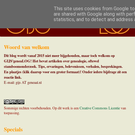
This site uses cookies from Google to 
are shared with Google along with per
statistics, and to detect and address 
Woord van welkom
Dit blog wordt vanaf 2015 niet meer bijgehouden, maar toch welkom op
GIJS'geneaLOG! Het bevat artikelen over genealogie, oftewel
stamboomonderzoek. Tips, ervaringen, belevenissen, verhalen, besprekingen.
En plaatjes (klik daarop voor een groter formaat)!
Onder iedere bijdrage zit een
reactie link.
E-mail: gijs AT geneaal.nl
Sommige rechten voorbehouden. Op dit werk is een
Creative Commons Licentie
van
toepassing.
Specials