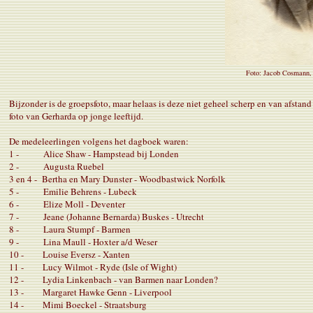
Foto: Jacob Cosmann, 
Bijzonder is de groepsfoto, maar helaas is deze niet geheel scherp en van afst
foto van Gerharda op jonge leeftijd.
De medeleerlingen volgens het dagboek waren:
1 - Alice Shaw - Hampstead bij Londen
2 - Augusta Ruebel
3 en 4 - Bertha en Mary Dunster - Woodbastwick Norfolk
5 - Emilie Behrens - Lubeck
6 - Elize Moll - Deventer
7 - Jeane (Johanne Bernarda) Buskes - Utrecht
8 - Laura Stumpf - Barmen
9 - Lina Maull - Hoxter a/d Weser
10 - Louise Eversz - Xanten
11 - Lucy Wilmot - Ryde (Isle of Wight)
12 - Lydia Linkenbach - van Barmen naar Londen?
13 - Margaret Hawke Genn - Liverpool
14 - Mimi Boeckel - Straatsburg