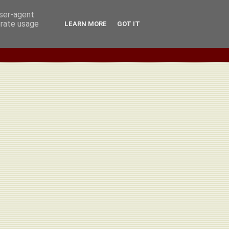
user-agent
erate usage
LEARN MORE
GOT IT