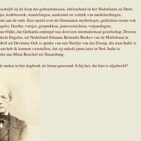
schrijft zij de loop der gebeurtenissen, afwisselend in het Nederlands en Duits.
jtjes, kerkbezoek, wandelingen, aankomst en vertrek van medeleerlingen,
komt aan de orde. Een opstel over de Germaanse mythologie, gedichten (soms ook
ngels), Goethe, versjes, gesprekken, jaaroverzichten, verjaardagen,
Dan blijkt, dat Gerharda omringd was door een internationaal gezelschap. Diverse
enkele Engelse, uit Nederland Johanna Bernarda Buskes van de Maliebaan in
Moll uit Deventer. Ook is sprake van een Neeltje van der Zweep, die naar Indië is
aar heb ik kunnen vaststellen, dat zij enkele jaren later in Ned. Indie is
otte ene Mimi Boeckel uit Straatsburg.
 malen in het dagboek als leraar genoemd. Is hij het, die hier is afgebeeld?