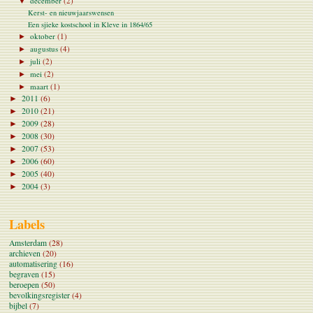
december
(2)
▼
Kerst- en nieuwjaarswensen
Een sjieke kostschool in Kleve in 1864/65
oktober
(1)
►
augustus
(4)
►
juli
(2)
►
mei
(2)
►
maart
(1)
►
2011
(6)
►
2010
(21)
►
2009
(28)
►
2008
(30)
►
2007
(53)
►
2006
(60)
►
2005
(40)
►
2004
(3)
►
Labels
Amsterdam
(28)
archieven
(20)
automatisering
(16)
begraven
(15)
beroepen
(50)
bevolkingsregister
(4)
bijbel
(7)