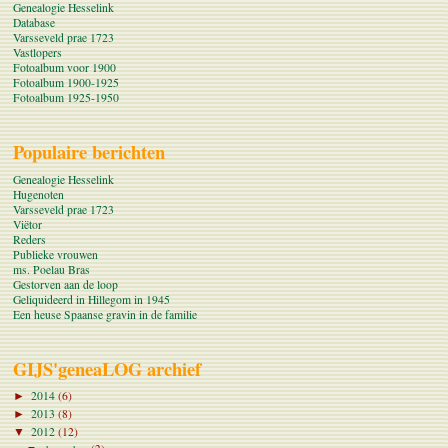
Genealogie Hesselink
Database
Varsseveld prae 1723
Vastlopers
Fotoalbum voor 1900
Fotoalbum 1900-1925
Fotoalbum 1925-1950
Populaire berichten
Genealogie Hesselink
Hugenoten
Varsseveld prae 1723
Viëtor
Reders
Publieke vrouwen
ms. Poelau Bras
Gestorven aan de loop
Geliquideerd in Hillegom in 1945
Een heuse Spaanse gravin in de familie
GIJS'geneaLOG archief
2014
(6)
►
2013
(8)
►
2012
(12)
▼