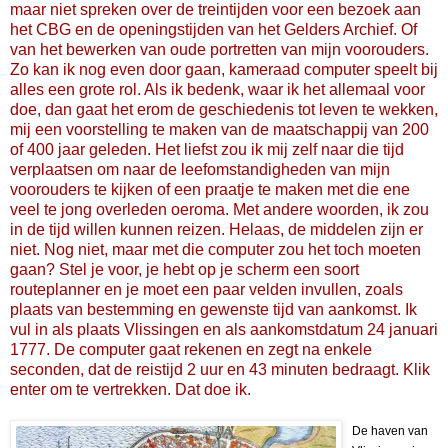
maar niet spreken over de treintijden voor een bezoek aan
het CBG en de openingstijden van het Gelders Archief. Of
van het bewerken van oude portretten van mijn voorouders.
Zo kan ik nog even door gaan, kameraad computer speelt bij
alles een grote rol. Als ik bedenk, waar ik het allemaal voor
doe, dan gaat het erom de geschiedenis tot leven te wekken,
mij een voorstelling te maken van de maatschappij van 200
of 400 jaar geleden. Het liefst zou ik mij zelf naar die tijd
verplaatsen om naar de leefomstandigheden van mijn
voorouders te kijken of een praatje te maken met die ene
veel te jong overleden oeroma. Met andere woorden, ik zou
in de tijd willen kunnen reizen. Helaas, de middelen zijn er
niet. Nog niet, maar met die computer zou het toch moeten
gaan? Stel je voor, je hebt op je scherm een soort
routeplanner en je moet een paar velden invullen, zoals
plaats van bestemming en gewenste tijd van aankomst. Ik
vul in als plaats Vlissingen en als aankomstdatum 24 januari
1777. De computer gaat rekenen en zegt na enkele
seconden, dat de reistijd 2 uur en 43 minuten bedraagt. Klik
enter om te vertrekken. Dat doe ik.
De haven van