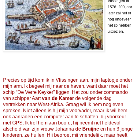
Vlissingen in
1576.
200 jaar
later zal het er
nog ongeveer
net zo hebben
uitgezien.
Precies op tijd kom ik in Vlissingen aan, mijn laptopje onder
mijn arm. Ik begeef mij naar de haven, want daar moet het
schip “De Verre Keyker” liggen. Het zou onder commando
van schipper Aart
van de Kamer
de volgende dag
vertrekken naar West-Afrika. Graag wil ik hem nog even
spreken. Niet alleen is hij mijn voorvader, maar ik wil hem
ook aanraden een computer aan te schaffen, bij voorkeur
met GPS. Ik tref hem aan boord, hij neemt net liefdevol
afscheid van zijn vrouw Johanna
de Bruijne
en hun 3 jonge
kinderen, ze huilen. Hij begroet mij vriendelijk, maar heeft