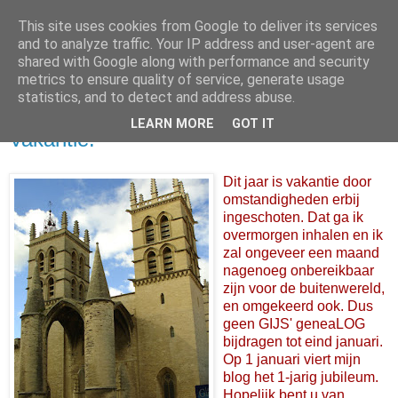
This site uses cookies from Google to deliver its services
and to analyze traffic. Your IP address and user-agent are
shared with Google along with performance and security
metrics to ensure quality of service, generate usage
statistics, and to detect and address abuse.
LEARN MORE
GOT IT
20 december 2005
Vakantie!
Dit jaar is vakantie door
omstandigheden erbij
ingeschoten. Dat ga ik
overmorgen inhalen en ik
zal ongeveer een maand
nagenoeg onbereikbaar
zijn voor de buitenwereld,
en omgekeerd ook. Dus
geen GIJS' geneaLOG
bijdragen tot eind januari.
Op 1 januari viert mijn
blog het 1-jarig jubileum.
Hopelijk bent u van