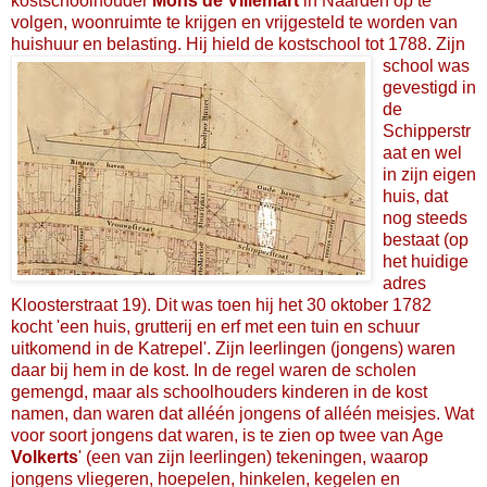
kostschoolhouder
Mons de Villemart
in Naarden op te
volgen, woonruimte te krijgen en vrijgesteld te worden van
huishuur en belasting. Hij hield de kostschool tot 1788.
Zijn
school was
gevestigd in
de
Schipperstr
aat en wel
in zijn eigen
huis, dat
nog steeds
bestaat (op
het huidige
adres
Kloosterstraat 19). Dit was toen hij het 30 oktober 1782
kocht 'een huis, grutterij en erf met een tuin en schuur
uitkomend in de Katrepel'. Zijn leerlingen (jongens) waren
daar bij hem in de kost. In de regel waren de scholen
gemengd, maar als schoolhouders kinderen in de kost
namen, dan waren dat alléén jongens of alléén meisjes. Wat
voor soort jongens dat waren, is te zien op twee van Age
Volkerts
' (een van zijn leerlingen) tekeningen, waarop
jongens vliegeren, hoepelen, hinkelen, kegelen en