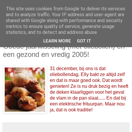
This site uses cookies from Google to deliver its services
and to analyze traffic. Your IP address and user-agent are
shared with Google along with performance and security
metrics to ensure quality of service, generate usage
statistics, and to detect and address abuse.
LEARN MORE
GOT IT
31 december 2004
Goede jaarwisseling (met oliebollen) en
een gezond en vredig 2005!
31 december, bij ons is dat
oliebollendag. Elly bakt ze altijd zelf
en dat is maar goed ook. Dat wordt
genieten! Ze is nu druk bezig en heeft
de deken klaarliggen voor het geval
de vlam in de pan slaat...... En dat bij
een elektrische frituurpan. Maar nou
ja, dat is ook traditie!