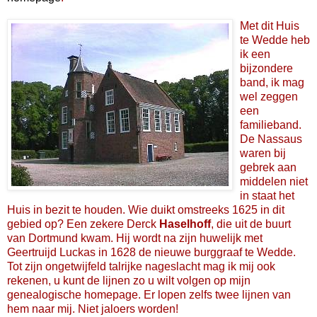
Met dit Huis
te Wedde heb
ik een
bijzondere
band, ik mag
wel zeggen
een
familieband.
De Nassaus
waren bij
gebrek aan
middelen niet
in staat het
Huis in bezit te houden. Wie duikt omstreeks 1625 in dit
gebied op? Een zekere Derck
Haselhoff
, die uit de buurt
van Dortmund kwam. Hij wordt na zijn huwelijk met
Geertruijd Luckas in 1628 de nieuwe burggraaf te Wedde.
Tot zijn ongetwijfeld talrijke nageslacht mag ik mij ook
rekenen, u kunt de lijnen zo u wilt volgen op mijn
genealogische homepage. Er lopen zelfs twee lijnen van
hem naar mij. Niet jaloers worden!