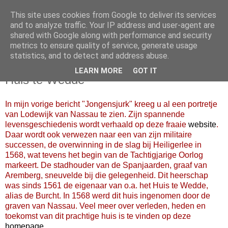
This site uses cookies from Google to deliver its services
and to analyze traffic. Your IP address and user-agent are
shared with Google along with performance and security
metrics to ensure quality of service, generate usage
statistics, and to detect and address abuse.
LEARN MORE
GOT IT
28 februari 2006
Huis te Wedde
In mijn vorige bericht "Jongensjurk" kreeg u al een portretje
van Lodewijk van Nassau te zien. Zijn spannende
levensgeschiedenis wordt verhaald op deze fraaie
website
.
Daar wordt ook verwezen naar een van zijn militaire
successen, de overwinning in de slag bij Heiligerlee in
1568, wat tevens het begin van de Tachtigjarige Oorlog
markeert. De stadhouder van de Spanjaarden, graaf van
Aremberg, sneuvelde bij die gelegenheid. Dit heerschap
was sinds 1561 de eigenaar van o.a. het Huis te Wedde,
alias de Burcht. In 1568 werd dit huis ingenomen door de
graven van Nassau. Veel meer over verleden, heden en
toekomst van dit prachtige huis is te vinden op deze
homepage
.