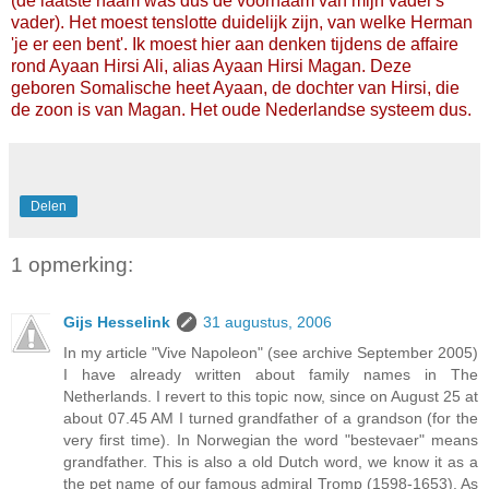
(de laatste naam was dus de voornaam van mijn vader's
vader). Het moest tenslotte duidelijk zijn, van welke Herman
'je er een bent'. Ik moest hier aan denken tijdens de affaire
rond Ayaan Hirsi Ali, alias Ayaan Hirsi Magan. Deze
geboren Somalische heet Ayaan, de dochter van Hirsi, die
de zoon is van Magan. Het oude Nederlandse systeem dus.
Delen
1 opmerking:
Gijs Hesselink
31 augustus, 2006
In my article "Vive Napoleon" (see archive September 2005)
I have already written about family names in The
Netherlands. I revert to this topic now, since on August 25 at
about 07.45 AM I turned grandfather of a grandson (for the
very first time). In Norwegian the word "bestevaer" means
grandfather. This is also a old Dutch word, we know it as a
the pet name of our famous admiral Tromp (1598-1653). As