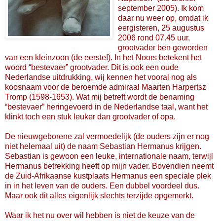
september 2005). Ik kom
daar nu weer op, omdat ik
eergisteren, 25 augustus
2006 rond 07.45 uur,
grootvader ben geworden
van een kleinzoon (de eerste!). In het Noors betekent het
woord “bestevaer” grootvader. Dit is ook een oude
Nederlandse uitdrukking, wij kennen het vooral nog als
koosnaam voor de beroemde admiraal Maarten Harpertsz
Tromp (1598-1653). Wat mij betreft wordt de benaming
“bestevaer” heringevoerd in de Nederlandse taal, want het
klinkt toch een stuk leuker dan grootvader of opa.
De nieuwgeborene zal vermoedelijk (de ouders zijn er nog
niet helemaal uit) de naam Sebastian Hermanus krijgen.
Sebastian is gewoon een leuke, internationale naam, terwijl
Hermanus betrekking heeft op mijn vader. Bovendien neemt
de Zuid-Afrikaanse kustplaats Hermanus een speciale plek
in in het leven van de ouders. Een dubbel voordeel dus.
Maar ook dit alles eigenlijk slechts terzijde opgemerkt.
Waar ik het nu over wil hebben is niet de keuze van de