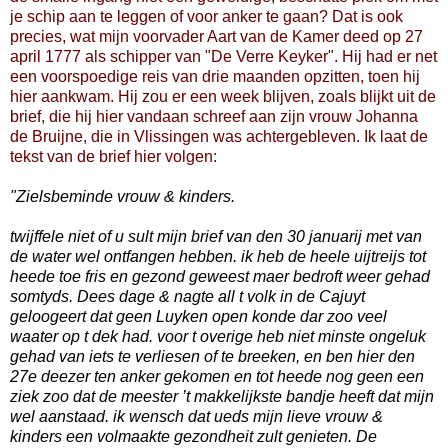
je schip aan te leggen of voor anker te gaan? Dat is ook
precies, wat mijn voorvader Aart van de Kamer deed op 27
april 1777 als schipper van "De Verre Keyker". Hij had er net
een voorspoedige reis van drie maanden opzitten, toen hij
hier aankwam. Hij zou er een week blijven, zoals blijkt uit de
brief, die hij hier vandaan schreef aan zijn vrouw Johanna
de Bruijne, die in Vlissingen was achtergebleven. Ik laat de
tekst van de brief hier volgen:
"Zielsbeminde vrouw & kinders.
twijffele niet of u sult mijn brief van den 30 januarij met van
de water wel ontfangen hebben. ik heb de heele uijtreijs tot
heede toe fris en gezond geweest maer bedroft weer gehad
somtyds. Dees dage & nagte all t volk in de Cajuyt
geloogeert dat geen Luyken open konde dar zoo veel
waater op t dek had. voor t overige heb niet minste ongeluk
gehad van iets te verliesen of te breeken, en ben hier den
27e deezer ten anker gekomen en tot heede nog geen een
ziek zoo dat de meester ’t makkelijkste bandje heeft dat mijn
wel aanstaad. ik wensch dat ueds mijn lieve vrouw &
kinders een volmaakte gezondheit zult genieten. De