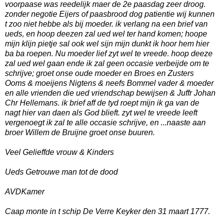
voorpaase was reedelijk maer de 2e paasdag zeer droog.
zonder negotie Eijers of paasbrood dog patientie wij kunnen
t zoo niet hebbe als bij moeder. ik verlang na een brief van
ueds, en hoop deezen zal ued wel ter hand komen; hoope
mijn klijn pietje sal ook wel sijn mijn dunkt ik hoor hem hier
ba ba roepen. Nu moeder lief zyt wel te vreede. hoop deeze
zal ued wel gaan ende ik zal geen occasie verbeijde om te
schrijve; groet onse oude moeder en Broes en Zusters
Ooms & moeijens Nigtens & neefs Bommel vader & moeder
en alle vrienden die ued vriendschap bewijsen & Juffr Johan
Chr Hellemans. ik brief aff de tyd roept mijn ik ga van de
nagt hier van daen als God blieft. zyt wel te vreede leeft
vergenoegt ik zal te alle occasie schrijve, en ...naaste aan
broer Willem de Bruijne groet onse buuren.
Veel Gelieffde vrouw & Kinders
Ueds Getrouwe man tot de dood
AVDKamer
Caap monte in t schip De Verre Keyker den 31 maart 1777.