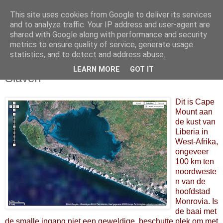
This site uses cookies from Google to deliver its services
and to analyze traffic. Your IP address and user-agent are
shared with Google along with performance and security
metrics to ensure quality of service, generate usage
statistics, and to detect and address abuse.
LEARN MORE
GOT IT
29 april 2008
Slaven
Dit is Cape
Mount aan
de kust van
Liberia in
West-Afrika,
ongeveer
100 km ten
noordweste
n van de
hoofdstad
Monrovia. Is
de baai met
de smalle ingang niet een geweldige, beschutte plek om met