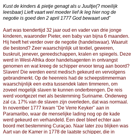
Kust de kinders & pietje genagt als u Juultje(? moeilijk
leesbaar) Lieft vaart wel moeder lief ik leg hier nog de
negotie is goed den 2 april 1777 God bewaart ued
"
Aart was toendertijd 32 jaar oud en vader van drie jonge
kinderen, waaronder Pieter, een baby van bijna 6 maanden.
Hij heeft het verder over de negotie (handelswaar). Waaruit
die bestond? Zeer waarschijnlijk uit textiel, geweren,
buskruit, jenever, gereedschappen, kralen en spiegels. Deze
werd in West-Afrika door handelsagenten in ontvangst
genomen en wat kreeg de schipper ervoor terug aan boord?
Slaven! Die werden eerst medisch gekeurd en vervolgens
gebrandmerkt. Op de heenreis had de scheepstimmerman
waarschijnlijk een extra tussendek laten timmeren, om
zoveel mogelijk slaven te kunnen onderbrengen. De reis
werd voortgezet met als bestemming Suriname. Onderweg
zal ca. 17% van de slaven zijn overleden, dat was normaal.
In november 1777 kwam "De Verre Keyker" aan in
Paramaribo, waar de menselijke lading nog op de kade
werd gekeurd en verhandeld. Een deel bleef echter aan
boord met bestemming Curaçao. Naar later zou blijken was
Aart van de Kamer in 1778 de laatste schipper, die in