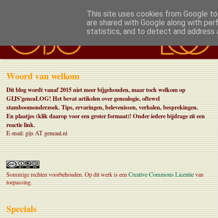
This site uses cookies from Google to 
are shared with Google along with per
statistics, and to detect and address 
Woord van welkom
Dit blog wordt vanaf 2015 niet meer bijgehouden, maar toch welkom op
GIJS'geneaLOG! Het bevat artikelen over genealogie, oftewel
stamboomonderzoek. Tips, ervaringen, belevenissen, verhalen, besprekingen.
En plaatjes (klik daarop voor een groter formaat)!
Onder iedere bijdrage zit een
reactie link.
E-mail: gijs AT geneaal.nl
Sommige rechten voorbehouden. Op dit werk is een
Creative Commons Licentie
van
toepassing.
Specials