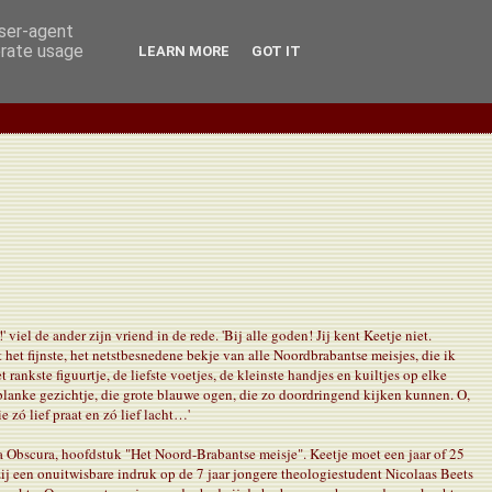
user-agent
erate usage
LEARN MORE
GOT IT
!' viel de ander zijn vriend in de rede. 'Bij alle goden! Jij kent Keetje niet.
t het fijnste, het netstbesnedene bekje van alle Noordbrabantse meisjes, die ik
t rankste figuurtje, de liefste voetjes, de kleinste handjes en kuiltjes op elke
blanke gezichtje, die grote blauwe ogen, die zo doordringend kijken kunnen. O,
e zó lief praat en zó lief lacht…'
 Obscura, hoofdstuk "Het Noord-Brabantse meisje". Keetje moet een jaar of 25
zij een onuitwisbare indruk op de 7 jaar jongere theologiestudent Nicolaas Beets