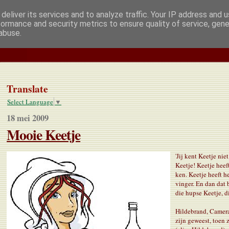
deliver its services and to analyze traffic. Your IP address and 
formance and security metrics to ensure quality of service, gen
abuse.
Translate
Select Language
▼
18 mei 2009
Mooie Keetje
'Jij kent Keetje niet
Keetje! Keetje heef
ken. Keetje heeft he
vinger. En dan dat 
die hupse Keetje, di
Hildebrand, Camera
zijn geweest, toen 