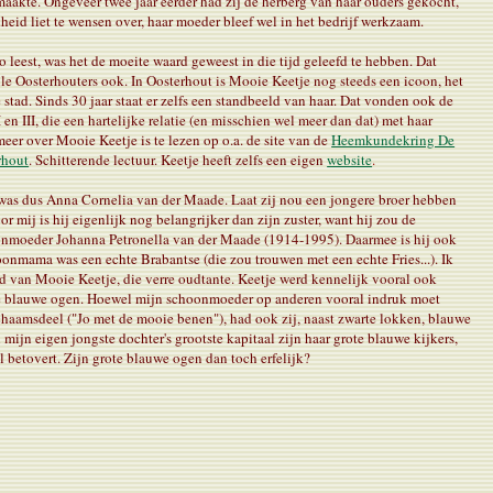
maakte. Ongeveer twee jaar eerder had zij de herberg van haar ouders gekocht,
heid liet te wensen over, haar moeder bleef wel in het bedrijf werkzaam.
o leest, was het de moeite waard geweest in die tijd geleefd te hebben. Dat
le Oosterhouters ook. In Oosterhout is Mooie Keetje nog steeds een icoon, het
stad. Sinds 30 jaar staat er zelfs een standbeeld van haar. Dat vonden ook de
en III, die een hartelijke relatie (en misschien wel meer dan dat) met haar
eer over Mooie Keetje is te lezen op o.a. de site van de
Heemkundekring De
rhout
. Schitterende lectuur.
Keetje heeft zelfs een eigen
website
.
as dus Anna Cornelia van der Maade. Laat zij nou een jongere broer hebben
 mij is hij eigenlijk nog belangrijker dan zijn zuster, want hij zou de
nmoeder Johanna Petronella van der Maade (1914-1995). Daarmee is hij ook
onmama was een echte Brabantse (die zou trouwen met een echte Fries...). Ik
had van Mooie Keetje, die verre oudtante. Keetje werd kennelijk vooral ook
e blauwe ogen. Hoewel mijn schoonmoeder op anderen vooral indruk moet
aamsdeel ("Jo met de mooie benen"), had ook zij, naast zwarte lokken, blauwe
mijn eigen jongste dochter's grootste kapitaal zijn haar grote blauwe kijkers,
l betovert. Zijn grote blauwe ogen dan toch erfelijk?