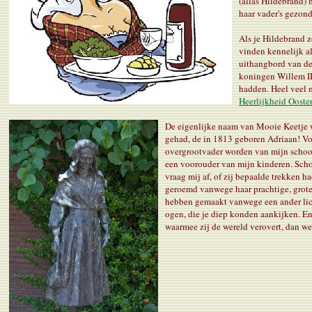
(alias Hildebrand) 
haar vader's gezond
Als je Hildebrand z
vinden kennelijk al
uithangbord van de 
koningen Willem II 
hadden. Heel veel m
Heerlijkheid Ooste
De eigenlijke naam van Mooie Keetje w
gehad, de in 1813 geboren Adriaan! Voor
overgrootvader worden van mijn schoo
een voorouder van mijn kinderen. Scho
vraag mij af, of zij bepaalde trekken 
geroemd vanwege haar prachtige, grot
hebben gemaakt vanwege een ander lich
ogen, die je diep konden aankijken. En 
waarmee zij de wereld verovert, dan we