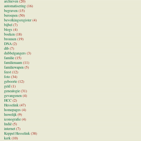
archieven
(20)
automatisering
(16)
begraven
(15)
beroepen
(50)
bevolkingsregister
(4)
bijbel
(7)
blogs
(4)
boeken
(18)
bronnen
(19)
DNA
(2)
dtb
(7)
dubbelgangers
(3)
familie
(15)
familienaam
(11)
familiewapen
(5)
feest
(12)
foto
(34)
geboorte
(12)
geld
(1)
genealogie
(31)
gevangenen
(4)
HCC
(2)
Hesselink
(47)
homepages
(4)
huwelijk
(9)
iconografie
(4)
Indië
(5)
internet
(7)
Keppel Hesselink
(38)
kerk
(10)