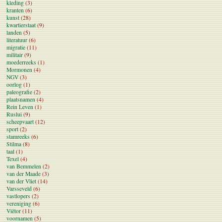
kleding
(3)
kranten
(6)
kunst
(28)
kwartierstaat
(9)
landen
(5)
literatuur
(6)
migratie
(11)
militair
(9)
moederreeks
(1)
Mormonen
(4)
NGV
(3)
oorlog
(1)
paleografie
(2)
plaatsnamen
(4)
Rein Leven
(1)
Ruslui
(9)
scheepvaart
(12)
sport
(2)
stamreeks
(6)
Stilma
(8)
taal
(1)
Texel
(4)
van Bemmelen
(2)
van der Maade
(3)
van der Vliet
(14)
Varsseveld
(6)
vastlopers
(2)
vereniging
(6)
Viëtor
(11)
voornamen
(5)