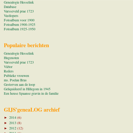
Genealogie Hesselink
Database
Varsseveld prae 1723
Vastlopers
Fotoalbum voor 1900
Fotoalbum 1900-1925
Fotoalbum 1925-1950
Populaire berichten
Genealogie Hesselink
Hugenoten
Varsseveld prae 1723
Viëtor
Reders
Publieke vrouwen
ms. Poelau Bras
Gestorven aan de loop
Geliquideerd in Hillegom in 1945
Een heuse Spaanse gravin in de familie
GIJS'geneaLOG archief
2014
(6)
►
2013
(8)
►
2012
(12)
►