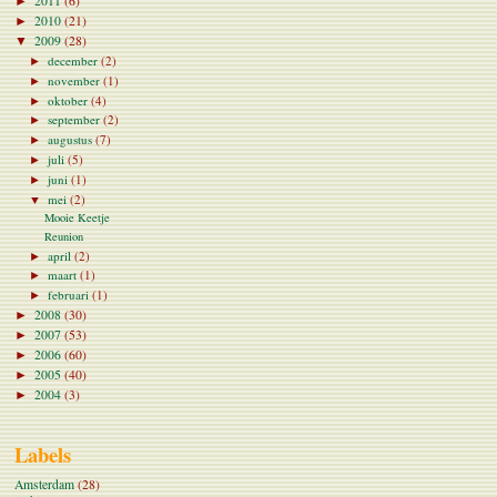
2011
(6)
►
2010
(21)
►
2009
(28)
▼
december
(2)
►
november
(1)
►
oktober
(4)
►
september
(2)
►
augustus
(7)
►
juli
(5)
►
juni
(1)
►
mei
(2)
▼
Mooie Keetje
Reunion
april
(2)
►
maart
(1)
►
februari
(1)
►
2008
(30)
►
2007
(53)
►
2006
(60)
►
2005
(40)
►
2004
(3)
►
Labels
Amsterdam
(28)