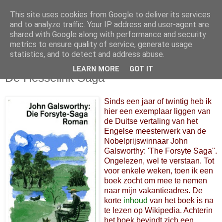
This site uses cookies from Google to deliver its services
and to analyze traffic. Your IP address and user-agent are
shared with Google along with performance and security
metrics to ensure quality of service, generate usage
statistics, and to detect and address abuse.
LEARN MORE
GOT IT
15 augustus 2010
De Hesselink Saga
Sinds een jaar of twintig heb ik
hier een exemplaar liggen van
de Duitse vertaling van het
Engelse meesterwerk van de
Nobelprijswinnaar John
Galsworthy: 'The Forsyte Saga".
Ongelezen, wel te verstaan. Tot
voor enkele weken, toen ik een
boek zocht om mee te nemen
naar mijn vakantieadres. De
korte
inhoud
van het boek is na
te lezen op Wikipedia. Achterin
het boek bevindt zich een