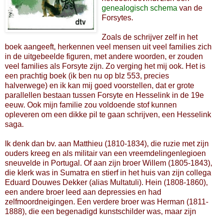
genealogisch schema
van de
Forsytes.
Zoals de schrijver zelf in het
boek aangeeft, herkennen veel mensen uit veel families zich
in de uitgebeelde figuren, met andere woorden, er zouden
veel families als Forsyte zijn. Zo verging het mij ook. Het is
een prachtig boek (ik ben nu op blz 553, precies
halverwege) en ik kan mij goed voorstellen, dat er grote
parallellen bestaan tussen Forsyte en Hesselink in de 19e
eeuw. Ook mijn familie zou voldoende stof kunnen
opleveren om een dikke pil te gaan schrijven, een Hesselink
saga.
Ik denk dan bv. aan Matthieu (1810-1834), die ruzie met zijn
ouders kreeg en als militair van een vreemdelingenlegioen
sneuvelde in Portugal. Of aan zijn broer Willem (1805-1843),
die klerk was in Sumatra en stierf in het huis van zijn collega
Eduard Douwes Dekker (alias Multatuli). Hein (1808-1860),
een andere broer leed aan depressies en had
zelfmoordneigingen. Een verdere broer was Herman (1811-
1888), die een begenadigd kunstschilder was, maar zijn