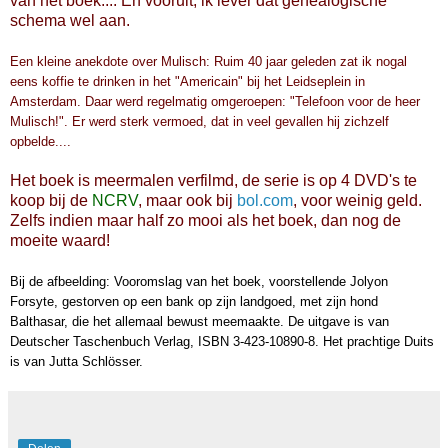
van het boek....
En vooruit, ik lever dat genealogische
schema wel aan.
Een kleine anekdote over Mulisch: Ruim 40 jaar geleden zat ik nogal
eens koffie te drinken in het "Americain" bij het Leidseplein in
Amsterdam. Daar werd regelmatig omgeroepen: "Telefoon voor de heer
Mulisch!". Er werd sterk vermoed, dat in veel gevallen hij zichzelf
opbelde....
Het boek is meermalen verfilmd, de serie is op 4 DVD's te
koop bij de
NCRV
, maar ook bij
bol.com
, voor weinig geld.
Zelfs indien maar half zo mooi als het boek, dan nog de
moeite waard!
Bij de afbeelding: Vooromslag van het boek, voorstellende Jolyon
Forsyte, gestorven op een bank op zijn landgoed, met zijn hond
Balthasar, die het allemaal bewust meemaakte. De uitgave is van
Deutscher Taschenbuch Verlag, ISBN 3-423-10890-8. Het prachtige Duits
is van Jutta Schlösser.