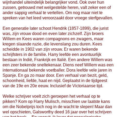
wijnhandel uiteindelijk belangrijker vond. Ook over hun
zussen, getrouwd met welgestelde heren, valt zeker een of
ander sappig verhaal te vertellen. Om nog maar niet te
spreken van het leed veroorzaakt door vroege sterfgevallen.
Een generatie later schoot Hendrik (1857-1899), die jurist
was, zijn vrouw dood en even later zichzelf. Zijn broers
Willem en Kees waren compagnons en zwagers, maar
kregen slaande ruzie, die levenslang zou duren. Kees
scheidde in 1902 van zijn vrouw. Er waren bekende
schrijfsters in de familie. Harry leefde een avontuurlijk
bestaan in Indië, Frankrijk en Italië. Een andere Willem was
een zeer bekende sneltekenaar. Diens neef Willem was een
internationaal bekende voetballer. Dora leefde vele jaren in
Spanje. En ga zo maar door. Een verhaal van bezit, geld,
schoonheid, liefde, haat en nijd. Geplaatst in de tijdgeest
van de 19e en 20e eeuw. Inclusief de Victoriaanse tijd.
Welke schrijver voelt zich geroepen het verhaal op te
pikken? Kom op Harry Mulisch, misschien uw laatste kans
om die Nobelprijs toch nog in de wacht te slepen! Maar dan
wel opschieten, Galsworthy deed 16 jaar over het schrijven