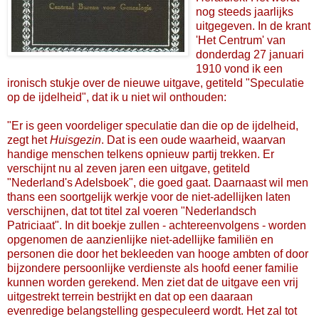
nog steeds jaarlijks
uitgegeven. In de krant
'Het Centrum' van
donderdag 27 januari
1910 vond ik een
ironisch stukje over de nieuwe uitgave, getiteld "Speculatie
op de ijdelheid", dat ik u niet wil onthouden:
"Er is geen voordeliger speculatie dan die op de ijdelheid,
zegt het
Huisgezin
. Dat is een oude waarheid, waarvan
handige menschen telkens opnieuw partij trekken. Er
verschijnt nu al zeven jaren een uitgave, getiteld
"Nederland's Adelsboek", die goed gaat. Daarnaast wil men
thans een soortgelijk werkje voor de niet-adellijken laten
verschijnen, dat tot titel zal voeren "Nederlandsch
Patriciaat". In dit boekje zullen - achtereenvolgens - worden
opgenomen de aanzienlijke niet-adellijke familiën en
personen die door het bekleeden van hooge ambten of door
bijzondere persoonlijke verdienste als hoofd eener familie
kunnen worden gerekend. Men ziet dat de uitgave een vrij
uitgestrekt terrein bestrijkt en dat op een daaraan
evenredige belangstelling gespeculeerd wordt. Het zal tot