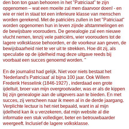
den bon ton gaan behooren in het "Patriciaat" te zijn
opgenomen – wat een moeite zal men daarvoor doen! - en
wie er niet in staat tot een inferieure klasse van menschen
worden gerekend. Met de patriciërs zullen in bet "Patriciaat"
worden opgenomen hun in leven zijnde afstammelingen en
de bewijsbare voorouders. De genealogie zal een nieuwe
vlucht nemen, tenzij vele patriciërs, wier voorouders tot de
lagere volksklasse behoorden, er de voorkeur aan geven, de
bewijsbaarheid niet te ver uit te strekken. Hoe dit zij, als
speculatie op de ijdelheid mag deze uitgave reeds bij
voorbaat een succes genoemd worden. "
En de journalist had gelijk. Niet voor niets bestaat het
'Nederland's Patriciaat' al bijna 100 jaar. Ook Willem
Frederik Hesselink (1846-1927) , inderdaad een grote
ijdeltuit, broer van mijn overgrootvader, was er als de kippen
bij zijn genealogie aan de uitgevers aan te bieden. En met
succes, zij verscheen naar ik meen al in de derde jaargang.
Verplichte lectuur is het niet bepaald, want in al mijn
ijdelheid kan ik u verzekeren, dat mijn website al die
informatie een stuk vollediger, beter en betrouwbaarder
weergeeft. Inclusief de lagere volksklasse.