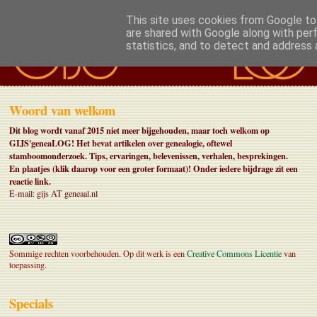
This site uses cookies from Google to 
are shared with Google along with per
statistics, and to detect and address 
Woord van welkom
Dit blog wordt vanaf 2015 niet meer bijgehouden, maar toch welkom op
GIJS'geneaLOG! Het bevat artikelen over genealogie, oftewel
stamboomonderzoek. Tips, ervaringen, belevenissen, verhalen, besprekingen.
En plaatjes (klik daarop voor een groter formaat)!
Onder iedere bijdrage zit een
reactie link.
E-mail: gijs AT geneaal.nl
Sommige rechten voorbehouden. Op dit werk is een
Creative Commons Licentie
van
toepassing.
Specials