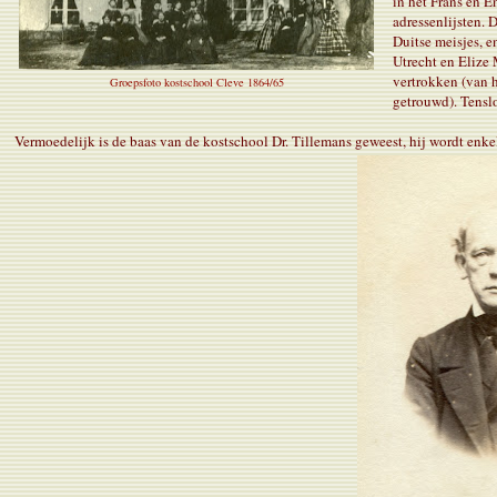
in het Frans en E
adressenlijsten. 
Duitse meisjes, 
Utrecht en Elize 
vertrokken (van h
Groepsfoto kostschool Cleve 1864/65
getrouwd). Tensl
Vermoedelijk is de baas van de kostschool Dr. Tillemans geweest, hij wordt enkele