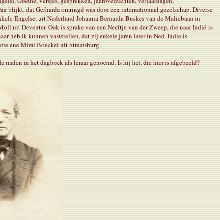
ngels), Goethe, versjes, gesprekken, jaaroverzichten, verjaardagen,
Dan blijkt, dat Gerharda omringd was door een internationaal gezelschap. Diverse
enkele Engelse, uit Nederland Johanna Bernarda Buskes van de Maliebaan in
Moll uit Deventer. Ook is sprake van een Neeltje van der Zweep, die naar Indië is
aar heb ik kunnen vaststellen, dat zij enkele jaren later in Ned. Indie is
otte ene Mimi Boeckel uit Straatsburg.
 malen in het dagboek als leraar genoemd. Is hij het, die hier is afgebeeld?