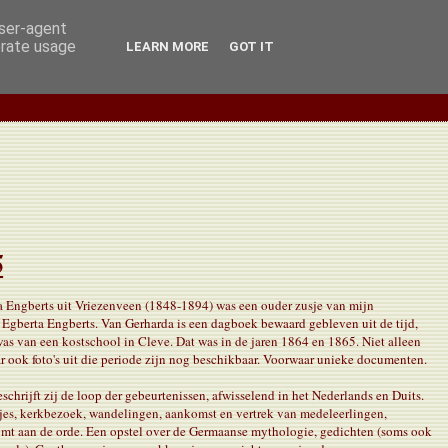
user-agent
erate usage
LEARN MORE
GOT IT
5
 Engberts uit Vriezenveen (1848-1894) was een ouder zusje van mijn
Egberta Engberts. Van Gerharda is een dagboek bewaard gebleven uit de tijd,
 was van een kostschool in Cleve. Dat was in de jaren 1864 en 1865. Niet alleen
r ook foto's uit die periode zijn nog beschikbaar. Voorwaar unieke documenten.
schrijft zij de loop der gebeurtenissen, afwisselend in het Nederlands en Duits.
jtjes, kerkbezoek, wandelingen, aankomst en vertrek van medeleerlingen,
komt aan de orde. Een opstel over de Germaanse mythologie, gedichten (soms ook