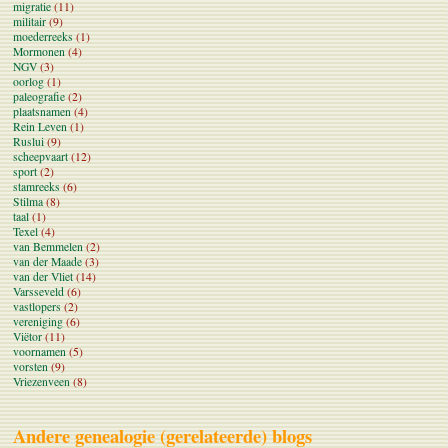
migratie
(11)
militair
(9)
moederreeks
(1)
Mormonen
(4)
NGV
(3)
oorlog
(1)
paleografie
(2)
plaatsnamen
(4)
Rein Leven
(1)
Ruslui
(9)
scheepvaart
(12)
sport
(2)
stamreeks
(6)
Stilma
(8)
taal
(1)
Texel
(4)
van Bemmelen
(2)
van der Maade
(3)
van der Vliet
(14)
Varsseveld
(6)
vastlopers
(2)
vereniging
(6)
Viëtor
(11)
voornamen
(5)
vorsten
(9)
Vriezenveen
(8)
Andere genealogie (gerelateerde) blogs