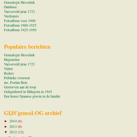
Genealogie Hesselink
Database
Varsseveld prae 1723
Vastlopers
Fotoalbum voor 1900
Fotoalbum 1900-1925
Fotoalbum 1925-1950
Populaire berichten
Genealogie Hesselink
Hugenoten
Varsseveld prae 1723
Viëtor
Reders
Publieke vrouwen
ms. Poelau Bras
Gestorven aan de loop
Geliquideerd in Hillegom in 1945
Een heuse Spaanse gravin in de familie
GIJS'geneaLOG archief
2014
(6)
►
2013
(8)
►
2012
(12)
▼