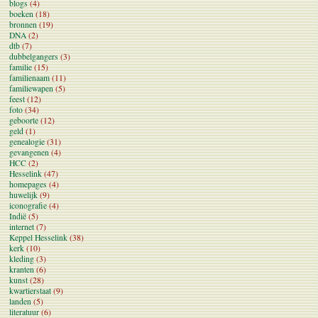
blogs
(4)
boeken
(18)
bronnen
(19)
DNA
(2)
dtb
(7)
dubbelgangers
(3)
familie
(15)
familienaam
(11)
familiewapen
(5)
feest
(12)
foto
(34)
geboorte
(12)
geld
(1)
genealogie
(31)
gevangenen
(4)
HCC
(2)
Hesselink
(47)
homepages
(4)
huwelijk
(9)
iconografie
(4)
Indië
(5)
internet
(7)
Keppel Hesselink
(38)
kerk
(10)
kleding
(3)
kranten
(6)
kunst
(28)
kwartierstaat
(9)
landen
(5)
literatuur
(6)