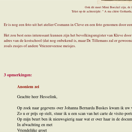
Ook dit moet Mimi Boeckel zijn, de fo
Tekst op de achterzijde: " A ma chère Gerharda,
Er is nog een foto uit het atelier Cosmann in Cleve en een foto genomen door ee
Het zou best eens interessant kunnen zijn het bevolkingsregister van Kleve doo
adres van de kostschool (dat nog onbekend is, maar Dr. Tillemans zal er gewoo
zoals zusjes of andere Vriezenveense meisjes.
3 opmerkingen:
Anoniem zei
Geachte heer Hesselink,
Op zoek naar gegevens over Johanna Bernarda Buskes kwam ik uw we
Zo u er prijs op stelt, stuur ik u een scan van het carte de visite-port
Op mijn beurt ben ik nieuwsgierig naar wat er over haar in de docu
In afwachting en met
Vriendelijke groet