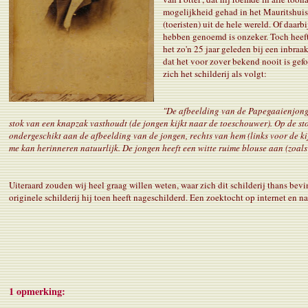
mogelijkheid gehad in het Mauritshuis 
(toeristen) uit de hele wereld. Of daar
hebben genoemd is onzeker. Toch heeft h
het zo'n 25 jaar geleden bij een inbra
dat het voor zover bekend nooit is gef
zich het schilderij als volgt:
"De afbeelding van de Papegaaienjongen
stok van een knapzak vasthoudt (de jongen kijkt naar de toeschouwer). Op de sto
ondergeschikt aan de afbeelding van de jongen, rechts van hem (links voor de kij
me kan herinneren natuurlijk. De jongen heeft een witte ruime blouse aan (zoals v
Uiteraard zouden wij heel graag willen weten, waar zich dit schilderij thans be
originele schilderij hij toen heeft nageschilderd. Een zoektocht op internet en na
1 opmerking: