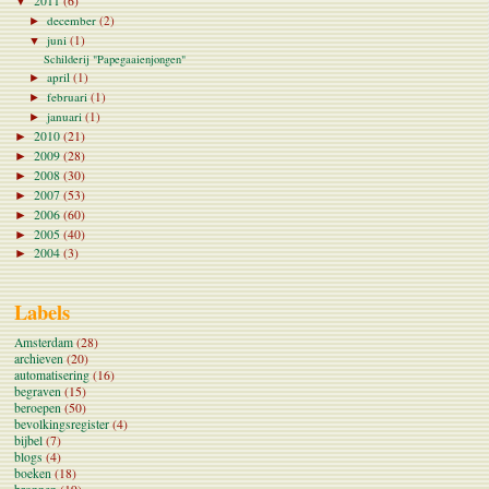
2011
(6)
▼
december
(2)
►
juni
(1)
▼
Schilderij "Papegaaienjongen"
april
(1)
►
februari
(1)
►
januari
(1)
►
2010
(21)
►
2009
(28)
►
2008
(30)
►
2007
(53)
►
2006
(60)
►
2005
(40)
►
2004
(3)
►
Labels
Amsterdam
(28)
archieven
(20)
automatisering
(16)
begraven
(15)
beroepen
(50)
bevolkingsregister
(4)
bijbel
(7)
blogs
(4)
boeken
(18)