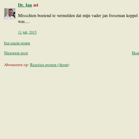
Dr. Jan
zei
Misschien boeiend te vermelden dat mijn vader jan freseman keppel h
was....
11 juli, 2015
Een reactie posten
Nieuwere post
Hom
Abonneren op:
Reacties posten (Atom)