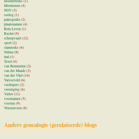
moederreeks
(1)
Mormonen
(4)
NGV
(3)
oorlog
(1)
paleografie
(2)
plaatsnamen
(4)
Rein Leven
(1)
Ruslui
(9)
scheepvaart
(12)
sport
(2)
stamreeks
(6)
Stilma
(8)
taal
(1)
Texel
(4)
van Bemmelen
(2)
van der Maade
(3)
van der Vliet
(14)
Varsseveld
(6)
vastlopers
(2)
vereniging
(6)
Viëtor
(11)
voornamen
(5)
vorsten
(9)
Vriezenveen
(8)
Andere genealogie (gerelateerde) blogs