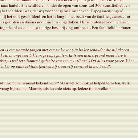
naar hartelust te schilderen, onder de ogen van soms wel 300 kunstliefhebbers
bij het schilderij was, dat wij voor het gemak maar even "Papegaaienjongen"
ij het ooit geschilderd, en het is lang in het bezit van de familie geweest. Tot
ak is gestolen en daarna nooit meer is opgedoken. Het is buitengewoon jammer,
otografeerd en een nauwkeurige beschrijving ontbreekt. Een familielid herinnert
 is een staande jongen met een stok over zijn linker schouder die hij als een
k zitten ongeveer 5 kleurige papegaaien. Er is een achtergrond maar deze is
ker) is wel iets (bomen? gedeelte van een muur/huis?) Dit alles voor zover ik het
aker op oude schilderijen) en hij staat vrij centraal in het beeld".
vindt. Komt het iemand bekend voor? Maar het zou ook al helpen te weten, welk
vraag bij o.a. het Mauritshuis leverde niets op. Iedere tip is welkom.