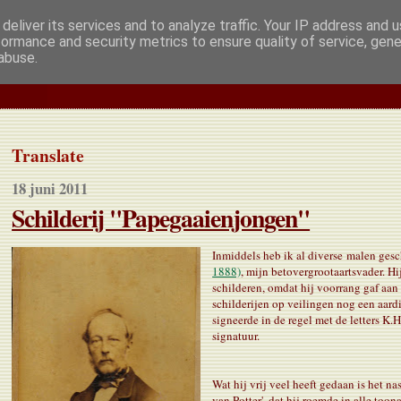
deliver its services and to analyze traffic. Your IP address and 
formance and security metrics to ensure quality of service, gen
abuse.
Translate
18 juni 2011
Schilderij "Papegaaienjongen"
Inmiddels heb ik al diverse malen ges
1888)
, mijn betovergrootaartsvader. Hi
schilderen, omdat hij voorrang gaf aan
schilderijen op veilingen nog een aard
signeerde in de regel met de letters K.
signatuur.
Wat hij vrij veel heeft gedaan is het n
van Potter', dat hij roemde in alle to