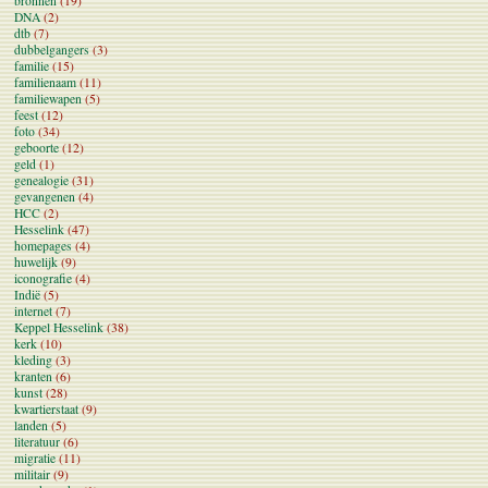
bronnen
(19)
DNA
(2)
dtb
(7)
dubbelgangers
(3)
familie
(15)
familienaam
(11)
familiewapen
(5)
feest
(12)
foto
(34)
geboorte
(12)
geld
(1)
genealogie
(31)
gevangenen
(4)
HCC
(2)
Hesselink
(47)
homepages
(4)
huwelijk
(9)
iconografie
(4)
Indië
(5)
internet
(7)
Keppel Hesselink
(38)
kerk
(10)
kleding
(3)
kranten
(6)
kunst
(28)
kwartierstaat
(9)
landen
(5)
literatuur
(6)
migratie
(11)
militair
(9)