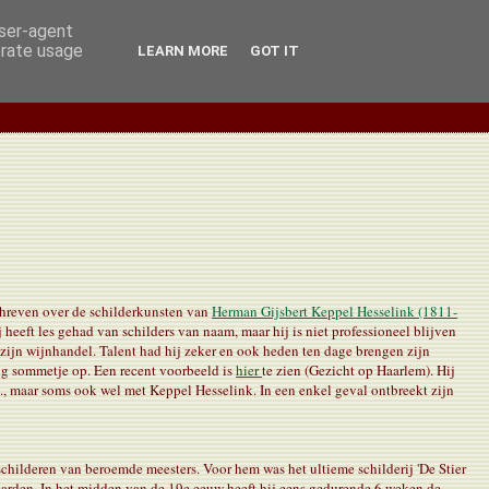
user-agent
erate usage
LEARN MORE
GOT IT
chreven over de schilderkunsten van
Herman Gijsbert Keppel Hesselink (1811-
j heeft les gehad van schilders van naam, maar hij is niet professioneel blijven
 zijn wijnhandel. Talent had hij zeker en ook heden ten dage brengen zijn
ig sommetje op. Een recent voorbeeld is
hier
te zien (Gezicht op Haarlem). Hij
H., maar soms ook wel met Keppel Hesselink. In een enkel geval ontbreekt zijn
aschilderen van beroemde meesters. Voor hem was het ultieme schilderij 'De Stier
onaarden. In het midden van de 19e eeuw heeft hij eens gedurende 6 weken de