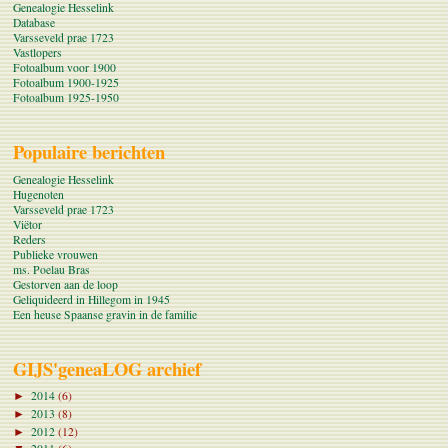
Genealogie Hesselink
Database
Varsseveld prae 1723
Vastlopers
Fotoalbum voor 1900
Fotoalbum 1900-1925
Fotoalbum 1925-1950
Populaire berichten
Genealogie Hesselink
Hugenoten
Varsseveld prae 1723
Viëtor
Reders
Publieke vrouwen
ms. Poelau Bras
Gestorven aan de loop
Geliquideerd in Hillegom in 1945
Een heuse Spaanse gravin in de familie
GIJS'geneaLOG archief
2014
(6)
►
2013
(8)
►
2012
(12)
►