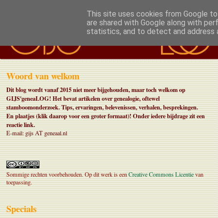
This site uses cookies from Google to 
are shared with Google along with per
statistics, and to detect and address 
Woord van welkom
Dit blog wordt vanaf 2015 niet meer bijgehouden, maar toch welkom op
GIJS'geneaLOG! Het bevat artikelen over genealogie, oftewel
stamboomonderzoek. Tips, ervaringen, belevenissen, verhalen, besprekingen.
En plaatjes (klik daarop voor een groter formaat)!
Onder iedere bijdrage zit een
reactie link.
E-mail: gijs AT geneaal.nl
Sommige rechten voorbehouden. Op dit werk is een
Creative Commons Licentie
van
toepassing.
Specials